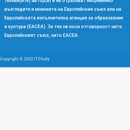
техния(ите) автор(и) и не отразяват непременно
възгледите и мненията на Европейския съюз или на
Европейската изпълнителна агенция за образование
и култура (EACEA). За тях не носи отговорност нито
Европейският съюз, нито EACEA.
Copyright © 2022 ITStudy